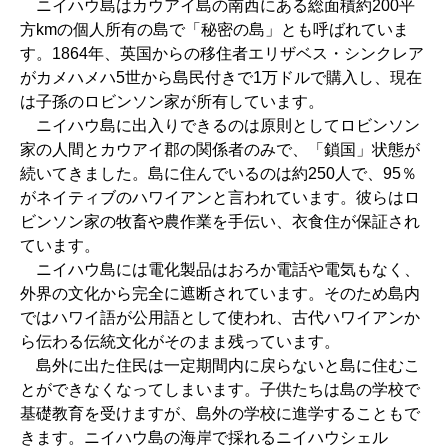
ニイハウ島はカウアイ島の南西にある総面積約200平
方kmの個人所有の島で「秘密の島」とも呼ばれていま
す。1864年、英国からの移住者エリザベス・シンクレア
がカメハメハ5世から島民付きで1万ドルで購入し、現在
は子孫のロビンソン家が所有しています。
ニイハウ島に出入りできるのは原則としてロビンソン
家の人間とカウアイ郡の関係者のみで、「鎖国」状態が
続いてきました。島に住んでいるのは約250人で、95％
がネイティブのハワイアンと言われています。彼らはロ
ビンソン家の牧畜や農作業を手伝い、衣食住が保証され
ています。
ニイハウ島には電化製品はおろか電話や電気もなく、
外界の文化から完全に遮断されています。そのため島内
ではハワイ語が公用語として使われ、古代ハワイアンか
ら伝わる伝統文化がそのまま残っています。
島外に出た住民は一定期間内に戻らないと島に住むこ
とができなくなってしまいます。子供たちは島の学校で
基礎教育を受けますが、島外の学校に進学することもで
きます。ニイハウ島の海岸で採れるニイハウシェル