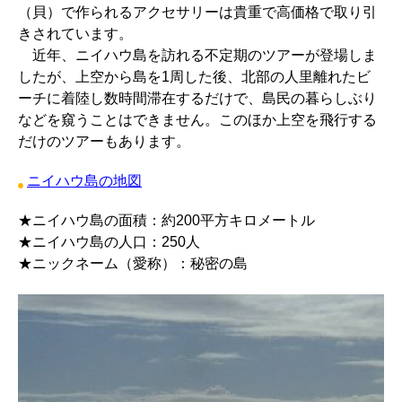
（貝）で作られるアクセサリーは貴重で高価格で取り引
きされています。
近年、ニイハウ島を訪れる不定期のツアーが登場しま
したが、上空から島を1周した後、北部の人里離れたビ
ーチに着陸し数時間滞在するだけで、島民の暮らしぶり
などを窺うことはできません。このほか上空を飛行する
だけのツアーもあります。
ニイハウ島の地図
★ニイハウ島の面積：
約200平方キロメートル
★ニイハウ島の人口：
250人
★ニックネーム（愛称）：
秘密の島