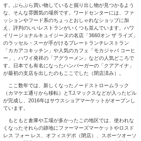
す。ぶらぶら買い物していると掘り出し物が見つかるよう
な、そんな雰囲気の場所です。ワードセンターには、ファ
ッションやフード系のちょっとおしゃれなショップに加
え、評判のいいレストランがいくつも並んでいます。ハワ
イリージョナルキュイジーヌの名店「3660オン ザ ライズ」
のラッセル・スーが手がけるプレートランチレストラン
「カカアコキッチン」や人気のカフェ「モカジャバ コーヒ
ー」、ハワイ発祥の「アグラーメン」などの人気どころで
す。日本でも有名になったハンバーガーの「クアアイナ」
が最初の支店を出したのもここでした（閉店済み）。
ここ数年では、新しくなったノードストロームラック
（カマケエ通りから移転）とT.J.マックスなどが入ったビル
が完成し、2016年はサウスショアマーケットがオープンし
ています。
もともと倉庫や工場が多かったこの地区では、使われな
くなったそれらの跡地にファーマーズマーケットやロスド
レス フォー レス、オフィスデポ（閉店）、スポーツオーソ