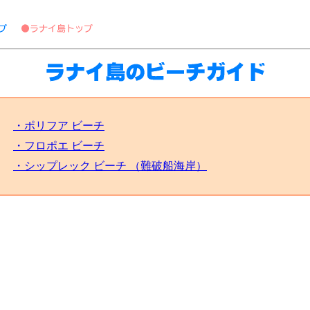
・ポリフア ビーチ
・フロポエ ビーチ
・シップレック ビーチ （難破船海岸）